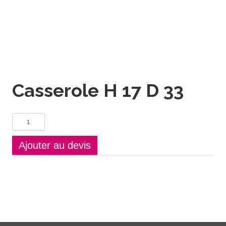
Casserole H 17 D 33
quantité
de
Casserole
Ajouter au devis
H
17
D
33