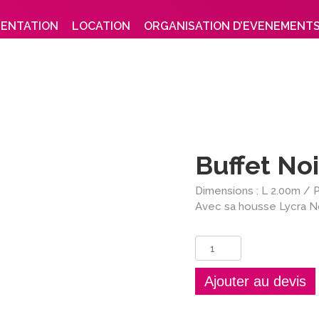
SENTATION
LOCATION
ORGANISATION D’EVENEMENT
Buffet Noi
Dimensions : L 2.00m / 
Avec sa housse Lycra No
quantité
de
Buffet
Ajouter au devis
Noir