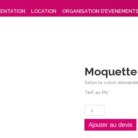
SENTATION
LOCATION
ORGANISATION D’EVENEMENT
Moquette
Selon le colori demand
Tarif au M2
quantité
de
Moquette
Ajouter au devis